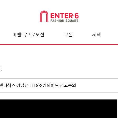
이벤트/프로모션
쿠폰
혜택
항
엔터식스 강남점 LED/조명와이드 광고문의