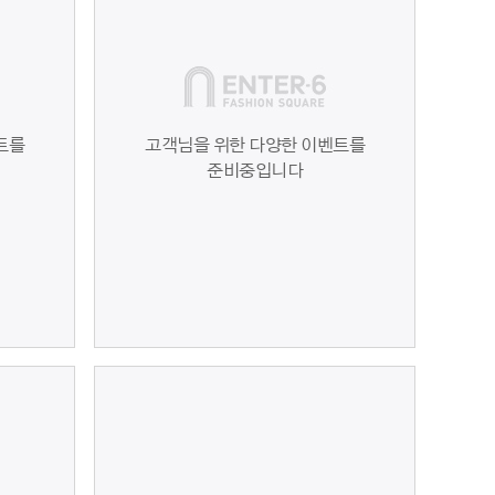
트를
고객님을 위한 다양한 이벤트를
준비중입니다