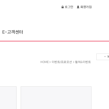
로그인
회원가입
E-고객센터
T
HOME
>
이벤트/프로모션
>
컬쳐&이벤트