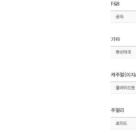
F&B
공차
기타
뿌리약국
캐주얼(이지
클라이드앤
주얼리
로이드