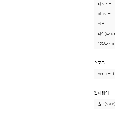
더 모스트
피그먼트
멜본
나인(NAIN)
블링박스 Ⅱ
스포츠
ABC마트 
언더웨어
솔브(SOLB