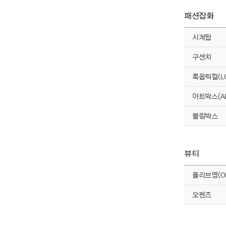
패션잡화
시계탑
구센치
록옵틱컬(LO
아트박스(AR
블링박스
뷰티
올리브영(OL
오렌즈