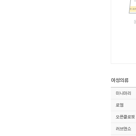
여성의류
미니마리
로엠
오픈클로젯
러브앤쇼