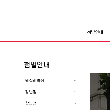
점별안내
점별안내
왕십리역점
지점 안내
강변점
브랜드 안내
지점 안내
편의시설 안내
상봉점
브랜드 안내
오시는길&주차안내