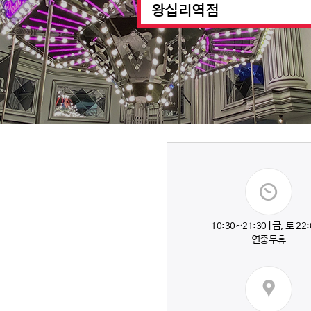
10:30~21:30 [금, 토 22:
연중무휴