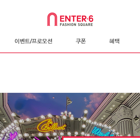
이벤트/프로모션
쿠폰
혜택