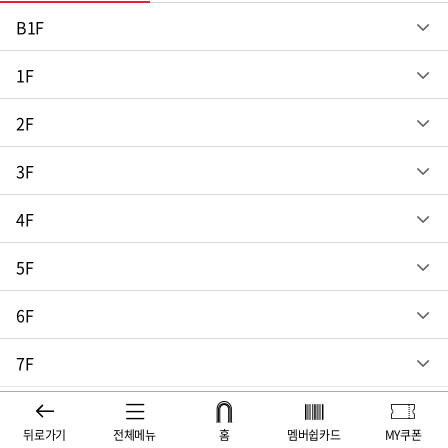
B1F
영스트릿/여성/SPA
1F
스파오
SPA
2F
로미스토리
탑텐
SPA
3F
F&B
여성의류
에잇세컨즈
여성/SPA
4F
더벤티
조이
패션잡화
H&M
캐주얼(이지/스타일리쉬)
5F
기타
스포츠
버터
미쏘
코닥 어패럴 (KODAK Apparel)
생활
6F
팜스퀘어(약국)
나이키
BBYB
스포츠
스포츠
다이소
F&B
7F
아트박스
안다르
쌤소나이트레드
아레나수영복
데상트
가전
스트릿츄러스
F&B
캐주얼(이지/스타일리쉬)
로이드
F&B
여성의류
뉴발란스
롯데하이마트
앤티앤스프레즐
뒤로가기
전체메뉴
홈
멤버쉽카드
MY쿠폰
진시앙