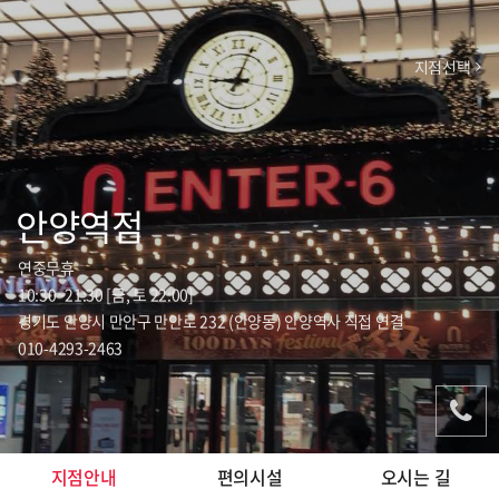
지점선택
안양역점
연중무휴
10:30~21:30 [금, 토 22:00]
경기도 안양시 만안구 만안로 232 (안양동) 안양역사 직접 연결
010-4293-2463
지점안내
편의시설
오시는 길